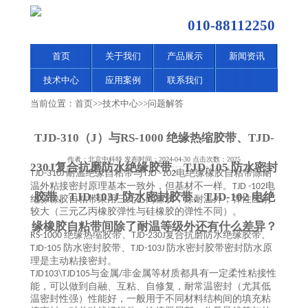
010-88112250
首页
关于我们
产品展示
新闻资讯
技术中心
应用案例
联系我们
当前位置：
首页
>>
技术中心
>>
问题解答
TJD-310（J）与RS-1000 绝缘热缩胶带、TJD-
作者：北京中科特 发布时间：2024-04-30 点击次数：2025
230J复合抗磨防水绝缘胶带、TJD-105 防水密封
耐温绝缘自粘带与
电绝缘橡胶自粘带除耐
TJD-310J
TJD -102
温外粘接密封原理基本一致外，但基材不一样。
电
TJD -102
胶带、TJD-103J 防水密封胶带、TJD-102 电绝
绝缘橡胶自粘带采用三元乙丙橡胶，除耐温外，弹性区别
较大（三元乙丙橡胶弹性与硅橡胶的弹性不同）。
缘橡胶自粘带间除了耐温等级外还有什么差异？
绝缘热缩胶带、
复合抗磨防水绝缘胶带、
RS-1000
TJD-230J
防水密封胶带
、
防水密封胶带
密封防水原
TJD-105
TJD-103J
理是主动粘接密封。
与金属
非金属等材质都具有一定柔性粘接性
TJD103\TJD105
/
能，可以做到自融、互粘、自修复，耐常温密封（尤其低
温密封性强）性能好，一般用于不同材料结构间的填充粘