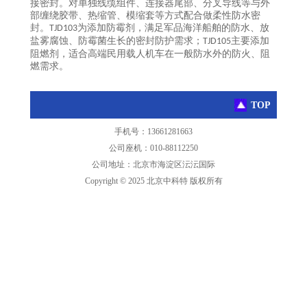
接密封。对单独线缆组件、连接器尾部、分叉导线等与外
部缠绕胶带、热缩管、模缩套等方式配合做柔性防水密
封。
为添加防霉剂，满足军品海洋船舶的防水、放
TJD103
盐雾腐蚀、防霉菌生长的密封防护需求；
主要添加
TJD105
阻燃剂，适合高端民用载人机车在一般防水外的防火、阻
燃需求。
TOP
手机号：13661281663
公司座机：010-88112250
公司地址：北京市海淀区沄沄国际
Copyright © 2025 北京中科特 版权所有