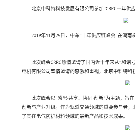
北
京中科特科技发展有限公司
参加
“
十年供
CRRC
年
月
日
，中车
“
十年供应链峰会
”
在
湖南
2019
11
29
此次峰会
热情邀请了国内近十年来从“和谐号
CRRC
电机有限公司盛情
邀请的感激和重视，
北京中科特科
此次峰会以
感恩
共享、协同
创新
为主题，旨在
“
·
·
”
创新与产业升级。作为轨道交通领域的重要参与者，
了其在电气防护材料领域的最新产品和技术成果。