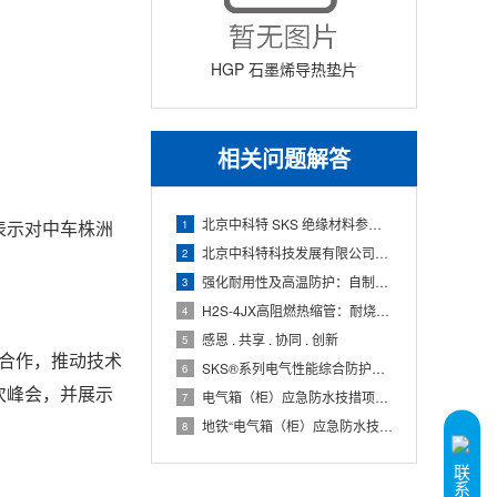
HGP 石墨烯导热垫片
相关问题解答
北京中科特 SKS 绝缘材料参展北京国防信息化装备展
1
表示对
中车株洲
北京中科特科技发展有限公司赴2025北京国际两用先进技术装备展览会观摩、交流
2
强化耐用性及高温防护：自制耐高温线缆组件
3
H2S-4JX高阻燃热缩管：耐烧蚀实验圆满成功
4
感恩 . 共享 . 协同 . 创新
5
合作，推动技术
SKS®系列电气性能综合防护材料亮相第七届中国国际国防电子展览会
6
次峰会，并展示
电气箱（柜）应急防水技措项目通过专家评审
7
地铁“电气箱（柜）应急防水技措”立项评审通过
8
联系我们