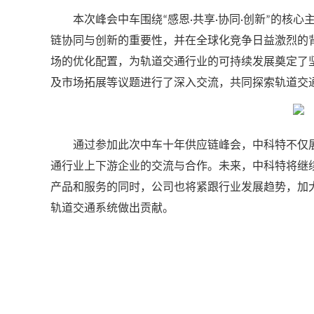
本次峰会
中车
围绕
感恩
共享
协同
创新
的核心
“
·
·
·
”
链协同与创新的重要性
，并
在全球化竞争日益激烈的
场的优化配置，为轨道交通行业的可持续发展奠定了
及
市场拓展等议题进行了深入交流，共同探索轨道交
通过参加此次中车十年供应链峰会，中科特不仅
通行业上下游企业的交流与合作。未来，中科特将继
产品和服务
的
同时，公司也将紧跟行业发展趋势，加
轨道交通系统
做出贡献
。